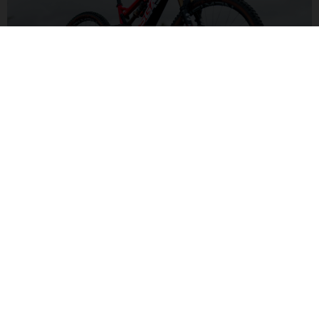
ALL-MOUNTAIN-FEDERUNG
Mit leistungsfähiger Federung in 150/140-mm-Konfiguration
steht dein Bike für eine große Trail-Bandbreite bereit:
Fahrspaß unter allen Bedingungen!
MXA