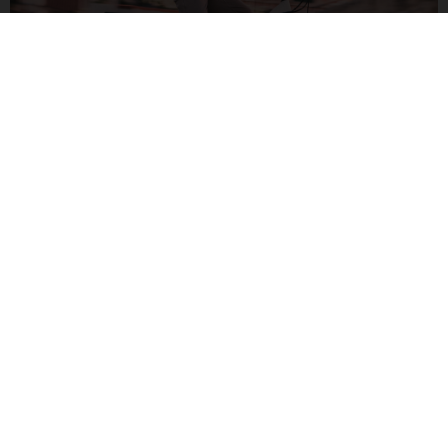
MOTORUNTERSTÜTZUNG
Der kraftvolle PW-ST-Motor von Yamaha bietet 70 Nm
Drehmoment und 250 W Leistung. Überall dort, wo das
Abenteuer, oder auch deine Besorgungen, dich hinführen. Ein
einfacher 630-Wh-Akku sorgt für die nötige Reichweite.
G TREKKING