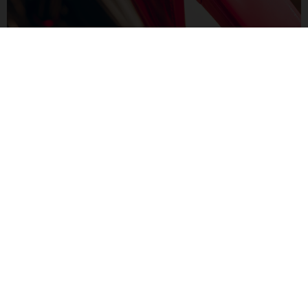
PROTEZIONE DEL TELAIO RIMOVIBILE
Traendo ispirazione dalla nostra esperienza nel mondo del
motocross, la MXC è dotata di coperture personalizzate e
rimovibili progettate per proteggere il telaio. I sistemi di
aggancio e sgancio rapido e i tappini in gomma per il telaio
consentono un'ampia scelta di optional.