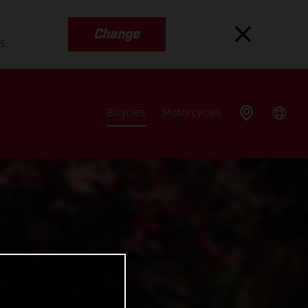
Change
es
Bicycles
Motorcycles