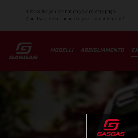
It looks like you are not on your country page.
Would you like to change to your current location?
MODELLI
ABBIGLIAMENTO
EX