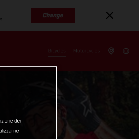
Change
es
Bicycles
Motorcycles
azione dei
alizzarne