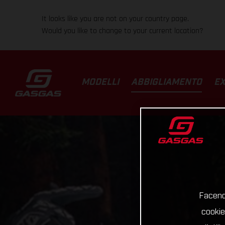
It looks like you are not on your country page.
Would you like to change to your current location?
MODELLI
ABBIGLIAMENTO
EX
Facendo
cookie