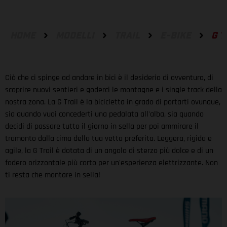
HOME
MODELLI
TRAIL
E-BIKE
G T
Ciò che ci spinge ad andare in bici è il desiderio di avventura, di
scoprire nuovi sentieri e goderci le montagne e i single track della
nostra zona. La G Trail è la bicicletta in grado di portarti ovunque,
sia quando vuoi concederti una pedalata all'alba, sia quando
decidi di passare tutto il giorno in sella per poi ammirare il
tramonto dalla cima della tua vetta preferita. Leggera, rigida e
agile, la G Trail è dotata di un angolo di sterzo più dolce e di un
fodero orizzontale più corto per un'esperienza elettrizzante. Non
ti resta che montare in sella!