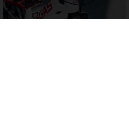
SOSPENSIONI FOX
Progettati appositamente per le ebike, la forcella e
l'ammortizzatore Fox Float consentono una messa a punto
perfetta, rendendo piacevole e accessibile qualsiasi sentiero.