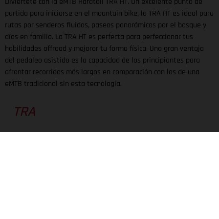
Diviértete con la eMTB Hardtail TRA HT. Un excelente punto de
partida para iniciarse en el mountain bike, la TRA HT es ideal para
rutas por senderos fluidos, paseos panorámicos por el bosque y
días en familia. La TRA HT es perfecta para perfeccionar tus
habilidades offroad y mejorar tu forma física. Una gran ventaja
del pedaleo asistido es la capacidad de los principiantes para
afrontar recorridos más largos en comparación con los de una
eMTB tradicional sin esta tecnología.
TRA