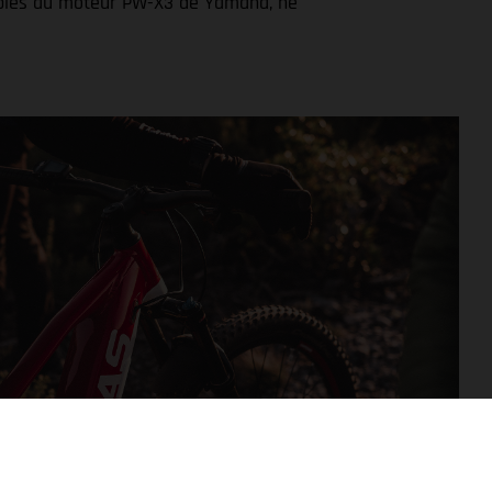
couplés au moteur PW-X3 de Yamaha, ne