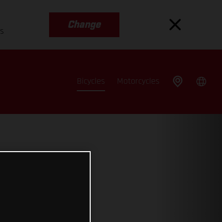
Change
es
Bicycles
Motorcycles