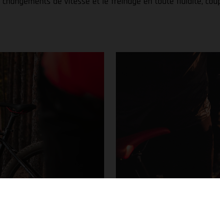
es changements de vitesse et le freinage en toute fluidité, 