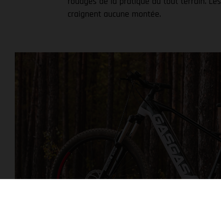
rouages de la pratique du tout terrain. L
craignent aucune montée.