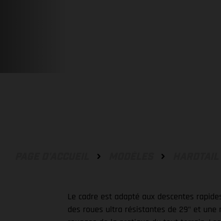
PAGE D'ACCUEIL
MODÈLES
HARDTAIL
Le cadre est adapté aux descentes rapides
des roues ultra résistantes de 29" et une 