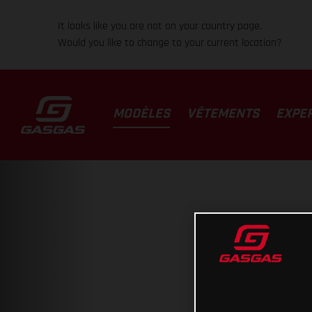
It looks like you are not on your country page.
Would you like to change to your current location?
MODÈLES
VÊTEMENTS
EXPE