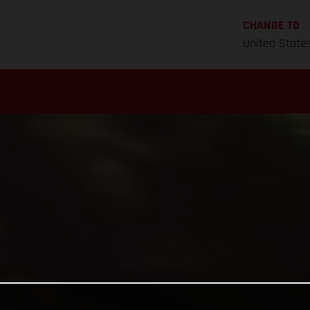
CHANGE TO
United State