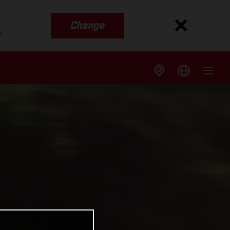
Change
s