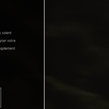
s soient
lyser votre
 également