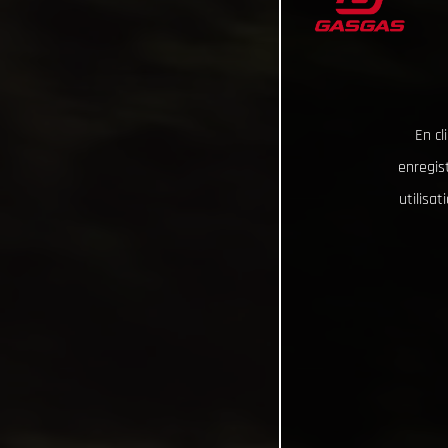
En cl
enregist
utilisa