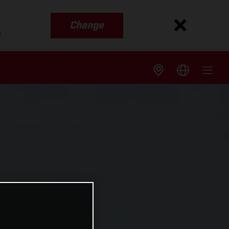
Change
s