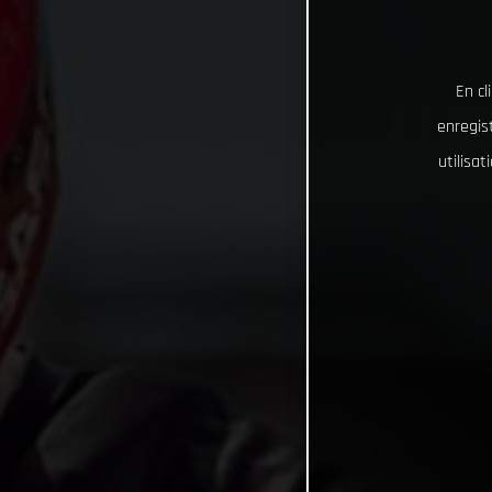
En cl
enregist
utilisa