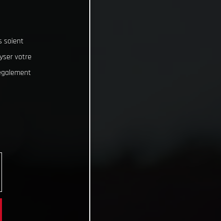
s soient
lyser votre
 également