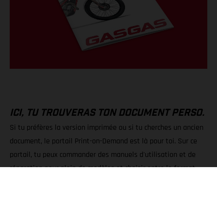
ICI, TU TROUVERAS TON DOCUMENT PERSO.
Si tu préfères la version imprimée ou si tu cherches un ancien
document, le portail Print-on-Demand est là pour toi. Sur ce
portail, tu peux commander des manuels d'utilisation et de
réparation pour plein de modèles et choisir entre le format
PDF ou la version papier.