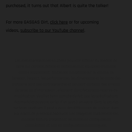
purchased, it turns out that Albert is quite the talker!
For more GASGAS Dirt,
click here
or for upcoming
videos,
subscribe to our YouTube channel
.
Les motos présentées en photo peuvent différer du modèle de
série sur certains détails et certaines sont équipées d’options
contre supplément. Toutes les indications sur le volume de
livraison, l’aspect, les performances, les dimensions et les poids des
motos ne sont pas contraignantes et peuvent contenir des erreurs
de saisie ou d'impression ; elles sont donc faites sous réserve de
modification. Veuillez tenir compte du fait que les spécifications
des modèles peuvent varier d'un pays à un autre. Dans le cas des
surfaces revêtues, il peut y avoir des différences de couleur dues
aux écarts de processus habituels. Les images et illustrations des
modèles Enduro présentent les motos en configuration
compétition et non en configuration homologuée.