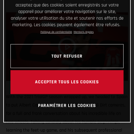
acceptez que des cookies soient enregistrés sur votre
appareil pour améliorer votre navigation sur le site,
analyser votre utilisation du site et soutenir nos efforts de
marketing. Les cookies peuvent également être refusés.
Politique de confidentialité
Mentions légales
TOUT REFUSER
ACCEPTER TOUS LES COOKIES
With the 2021 TrialGP season wrapped up, we headed to Spain
to put Albert Cabestany in front of the GASGAS Dirt cameras,
PARAMÉTRER LES COOKIES
for a full and frank conversation about his incredible life on
two wheels. Talking candidly about his humble beginnings,
learning the feet-up game, and his subsequent professional