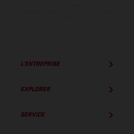
Les valeurs de consommation indiquées se réfèrent à l'état des
véhicules en état de marche en série au moment de la livraison en
usine.
L’ENTREPRISE
EXPLORER
SERVICE