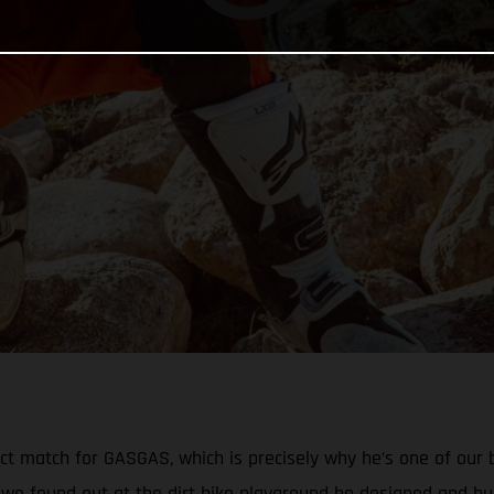
ect match for GASGAS, which is precisely why he’s one of our
we found out at the dirt bike playground he designed and bui