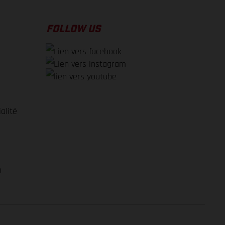
FOLLOW US
alité
e
m