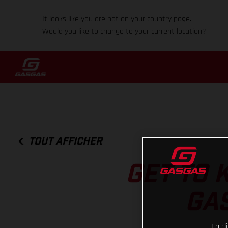
It looks like you are not on your country page.
Would you like to change to your current location?
TOUT AFFICHER
GET TO 
GAS
En cl