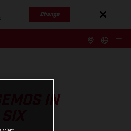
Change
s
GEMOS IN
 SIX
s soient