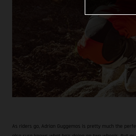
As riders go, Adrian Guggemos is pretty much the perf
also sure knows what he’s doing on two wheels. But as 