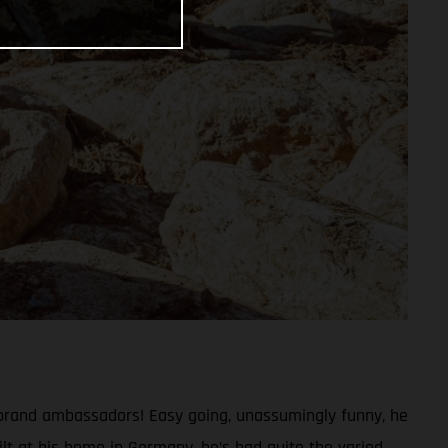
 brand ambassadors! Easy going, unassumingly funny, he
lt at his home in Germany, he’s had quite the varied