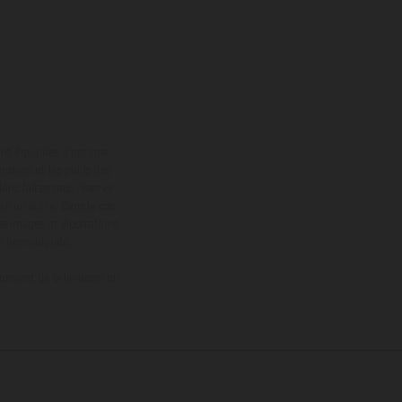
ont équipées d’options
nsions et les poids des
donc faites sous réserve
 à un autre. Dans le cas
s images et illustrations
on homologuée.
oment de la livraison en