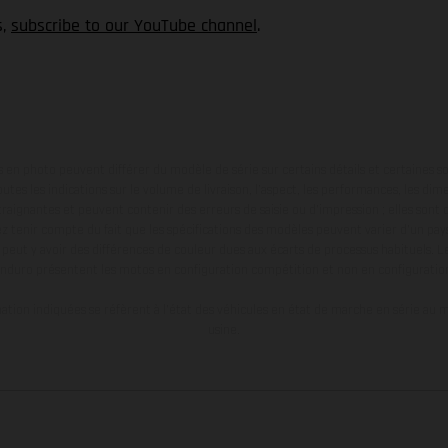
s,
subscribe to our YouTube channel
.
en photo peuvent différer du modèle de série sur certains détails et certaines s
tes les indications sur le volume de livraison, l’aspect, les performances, les dime
aignantes et peuvent contenir des erreurs de saisie ou d'impression ; elles sont 
ez tenir compte du fait que les spécifications des modèles peuvent varier d'un pays
l peut y avoir des différences de couleur dues aux écarts de processus habituels. Le
nduro présentent les motos en configuration compétition et non en configurati
tion indiquées se réfèrent à l'état des véhicules en état de marche en série au m
usine.