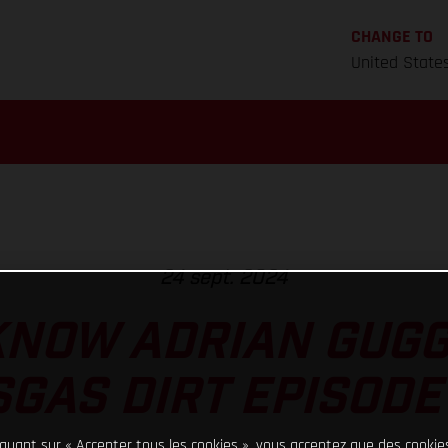
CHANGE TO
United State
24 sept. 2024
KNOW ADRIAN GUG
GAS DIRT EPISODE
iquant sur « Accepter tous les cookies », vous acceptez que des cookie