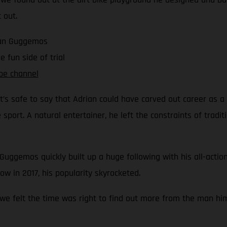
 out.
rian Guggemos
 fun side of trial
be channel
 it’s safe to say that Adrian could have carved out career as a
port. A natural entertainer, he left the constraints of tradit
 Guggemos quickly built up a huge following with his all-action
w in 2017, his popularity skyrocketed.
 we felt the time was right to find out more from the man him