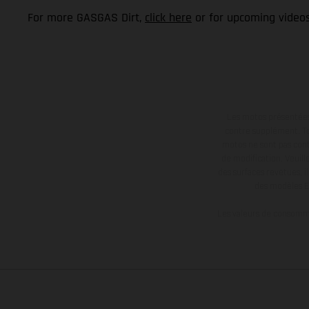
For more GASGAS Dirt,
click here
or for upcoming video
Les motos présentées 
contre supplément. Tou
motos ne sont pas contr
de modification. Veuill
des surfaces revêtues, i
des modèles E
Les valeurs de consomma