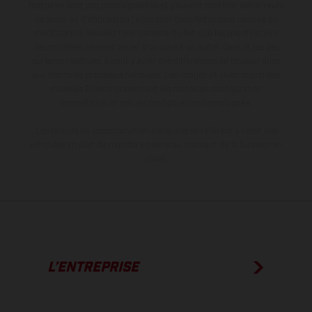
motos ne sont pas contraignantes et peuvent contenir des erreurs
de saisie ou d'impression ; elles sont donc faites sous réserve de
modification. Veuillez tenir compte du fait que les spécifications
des modèles peuvent varier d'un pays à un autre. Dans le cas des
surfaces revêtues, il peut y avoir des différences de couleur dues
aux écarts de processus habituels. Les images et illustrations des
modèles Enduro présentent les motos en configuration
compétition et non en configuration homologuée.
Les valeurs de consommation indiquées se réfèrent à l'état des
véhicules en état de marche en série au moment de la livraison en
usine.
L’ENTREPRISE