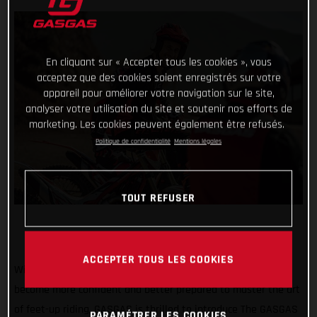
En cliquant sur « Accepter tous les cookies », vous
acceptez que des cookies soient enregistrés sur votre
appareil pour améliorer votre navigation sur le site,
analyser votre utilisation du site et soutenir nos efforts de
marketing. Les cookies peuvent également être refusés.
Politique de confidentialité
Mentions légales
TOUT REFUSER
ACCEPTER TOUS LES COOKIES
With the goal of encouraging all riders to join the action,
become more confident and better prepared to master the art
of feet-up riding, GASGAS is thrilled to introduce The GASGAS
PARAMÉTRER LES COOKIES