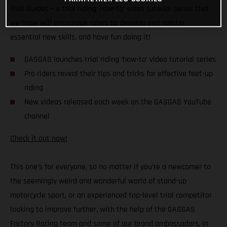
Trial Guides – a trial riding ‘how-to’ video tutorial series that
we hope will encourage riders to develop and master
essential new skills, and have fun doing it!
GASGAS launches trial riding ‘how-to’ video tutorial series
Pro riders reveal their tips and tricks for effective feet-up
riding
New videos released each week on the GASGAS YouTube
channel
Check it out now!
This one’s for everyone, so no matter if you’re a newcomer to
the seemingly weird and wonderful world of stand-up
motorcycle sport, or an experienced top-level trial competitor
looking to improve further, with the help of the GASGAS
Factory Racing team and some of our brand ambassadors, in