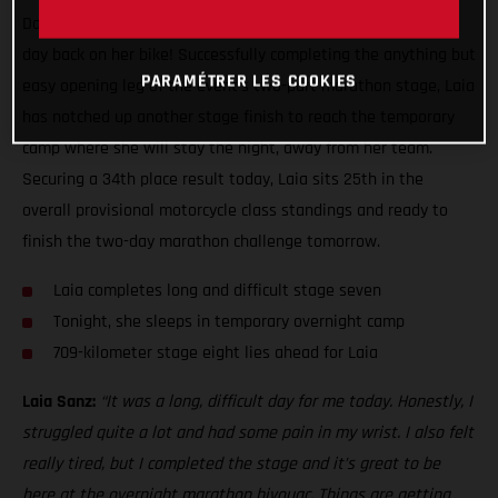
Dakar Rally, to yet another physically and mentally draining
day back on her bike! Successfully completing the anything but
PARAMÉTRER LES COOKIES
easy opening leg of the event’s two-part marathon stage, Laia
has notched up another stage finish to reach the temporary
camp where she will stay the night, away from her team.
Securing a 34th place result today, Laia sits 25th in the
overall provisional motorcycle class standings and ready to
finish the two-day marathon challenge tomorrow.
Laia completes long and difficult stage seven
Tonight, she sleeps in temporary overnight camp
709-kilometer stage eight lies ahead for Laia
Laia Sanz:
“It was a long, difficult day for me today. Honestly, I
struggled quite a lot and had some pain in my wrist. I also felt
really tired, but I completed the stage and it’s great to be
here at the overnight marathon bivouac. Things are getting