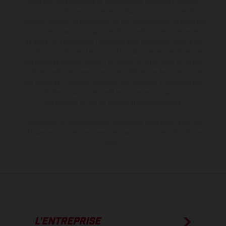
série sur certains détails et certaines sont équipées d’options
contre supplément. Toutes les indications sur le volume de
livraison, l’aspect, les performances, les dimensions et les poids des
motos ne sont pas contraignantes et peuvent contenir des erreurs
de saisie ou d'impression ; elles sont donc faites sous réserve de
modification. Veuillez tenir compte du fait que les spécifications
des modèles peuvent varier d'un pays à un autre. Dans le cas des
surfaces revêtues, il peut y avoir des différences de couleur dues
aux écarts de processus habituels. Les images et illustrations des
modèles Enduro présentent les motos en configuration
compétition et non en configuration homologuée.
Les valeurs de consommation indiquées se réfèrent à l'état des
véhicules en état de marche en série au moment de la livraison en
usine.
L’ENTREPRISE