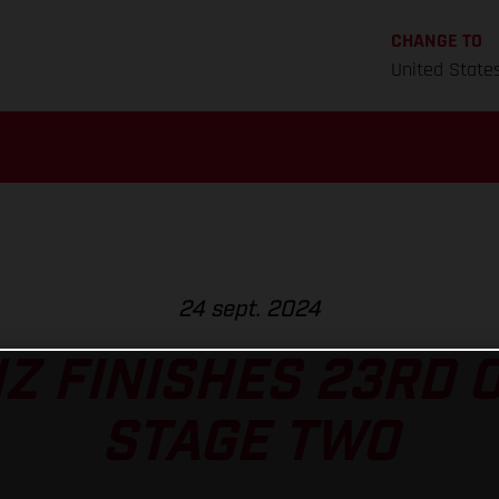
CHANGE TO
United State
24 sept. 2024
NZ FINISHES 23RD 
STAGE TWO