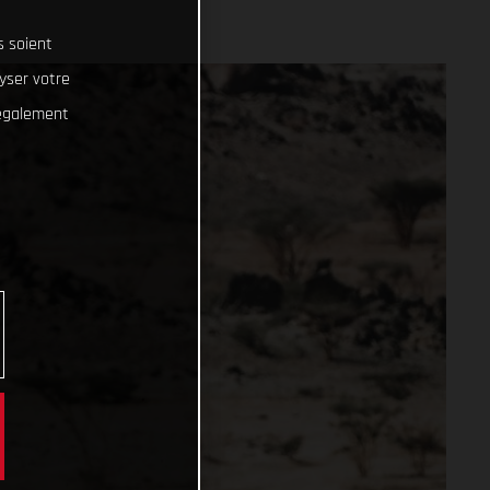
s soient
lyser votre
 également