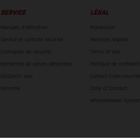
SERVICE
LÉGAL
Manuels d’utilisation
Impression
Service et contrôle sécurité
Mentions légales
Consignes de sécurité
Terms of Use
Recherche de pièces détachées
Politique de confidenti
GASGAS+ App
Contact Cybersecurit
Garantie
Code of Conduct
Whistleblower Syste