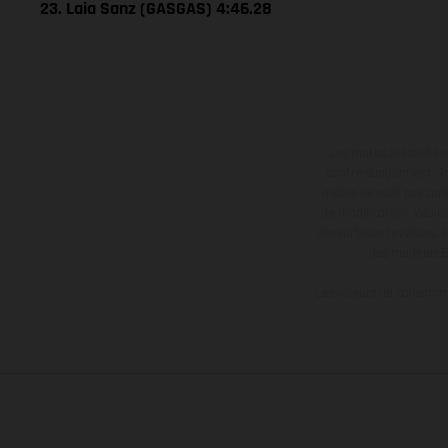
23. Laia Sanz (GASGAS) 4:46.28
Les motos présentées 
contre supplément. Tou
motos ne sont pas contr
de modification. Veuill
des surfaces revêtues, i
des modèles E
Les valeurs de consomma