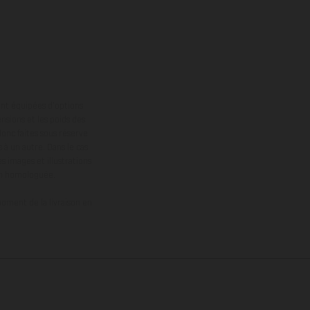
ont équipées d’options
nsions et les poids des
donc faites sous réserve
 à un autre. Dans le cas
s images et illustrations
on homologuée.
oment de la livraison en