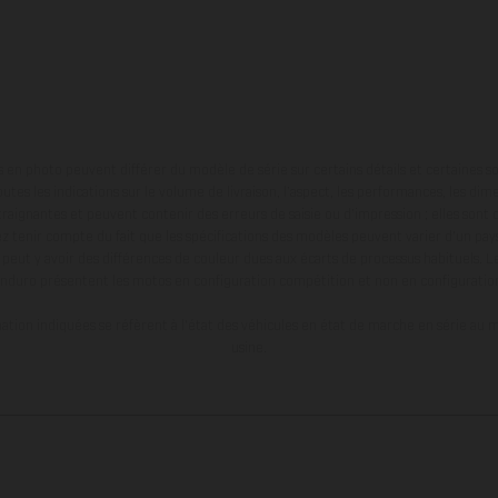
en photo peuvent différer du modèle de série sur certains détails et certaines s
tes les indications sur le volume de livraison, l’aspect, les performances, les dime
aignantes et peuvent contenir des erreurs de saisie ou d'impression ; elles sont 
ez tenir compte du fait que les spécifications des modèles peuvent varier d'un pays
l peut y avoir des différences de couleur dues aux écarts de processus habituels. Le
nduro présentent les motos en configuration compétition et non en configurati
tion indiquées se réfèrent à l'état des véhicules en état de marche en série au m
usine.