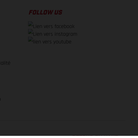
FOLLOW US
alité
e
m
RETOUR EN HAUT