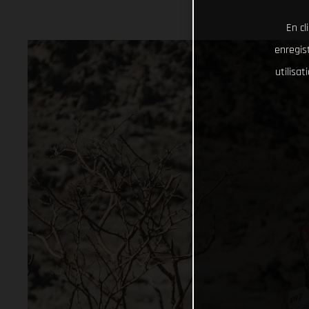
En cl
enregist
utilisa