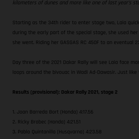
kilometers of dunes and more like one of last year’s st
Starting as the 34th rider to enter stage two, Laia qui
during the early part of the special stage, she used her
she went. Riding her GASGAS RC 450F to an eventual 23rd
Day three of the 2021 Dakar Rally will see Laia face m
loops around the bivouac in Wadi Ad-Dawasir. Just like 
Results (provisional): Dakar Rally 2021, stage 2
1. Joan Barreda Bort (Honda) 4:17.56
2. Ricky Brabec (Honda) 4:21.51
3. Pablo Quintanilla (Husqvarna) 4:23.58