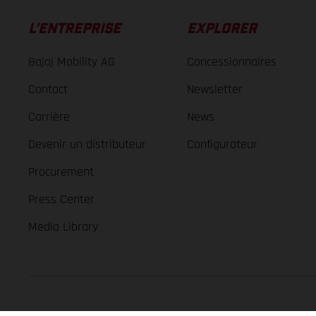
L’ENTREPRISE
EXPLORER
Bajaj Mobility AG
Concessionnaires
Contact
Newsletter
Carrière
News
Devenir un distributeur
Configurateur
Procurement
Press Center
Media Library
GASGAS Copyright 2026, all rights reserved