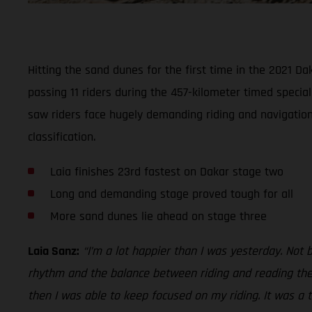
Hitting the sand dunes for the first time in the 2021 D
passing 11 riders during the 457-kilometer timed specia
saw riders face hugely demanding riding and navigationa
classification.
Laia finishes 23rd fastest on Dakar stage two
Long and demanding stage proved tough for all
More sand dunes lie ahead on stage three
Laia Sanz:
“I’m a lot happier than I was yesterday. Not 
rhythm and the balance between riding and reading the 
then I was able to keep focused on my riding. It was a t