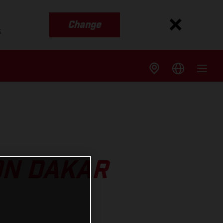
Change
s
ON DAKAR