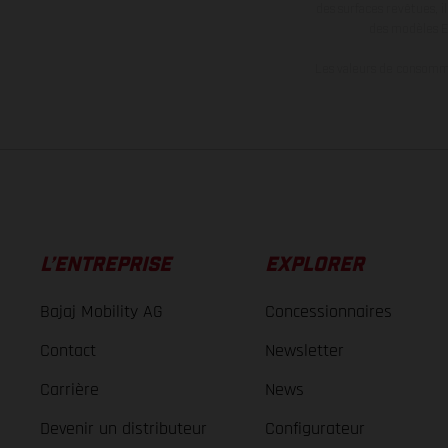
des surfaces revêtues, i
des modèles E
Les valeurs de consomma
L’ENTREPRISE
EXPLORER
Bajaj Mobility AG
Concessionnaires
Contact
Newsletter
Carrière
News
Devenir un distributeur
Configurateur