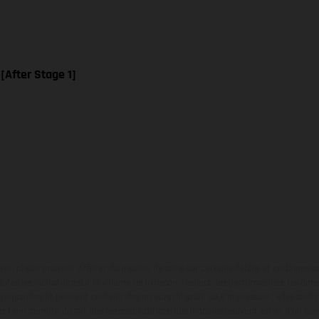
 [After Stage 1]
en photo peuvent différer du modèle de série sur certains détails et certaines s
tes les indications sur le volume de livraison, l’aspect, les performances, les dime
aignantes et peuvent contenir des erreurs de saisie ou d'impression ; elles sont 
ez tenir compte du fait que les spécifications des modèles peuvent varier d'un pays