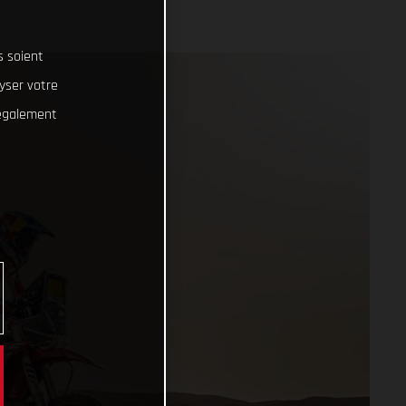
s soient
lyser votre
 également