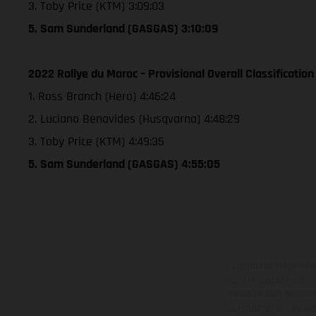
3. Toby Price (KTM) 3:09:03
5. Sam Sunderland (GASGAS) 3:10:09
2022 Rallye du Maroc – Provisional Overall Classification
1. Ross Branch (Hero) 4:46:24
2. Luciano Benavides (Husqvarna) 4:48:29
3. Toby Price (KTM) 4:49:35
5. Sam Sunderland (GASGAS) 4:55:05
Les motos présentées 
contre supplément. Tou
motos ne sont pas contr
de modification. Veuill