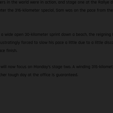
racers in the world were in action, and stage one at the Rallye
to enter the 316-kilometer special, Sam was on the pace from t
 as a wide open 30-kilometer sprint down a beach, the reigni
stratingly forced to slow his pace a little due to a little dis
ce finish.
will now focus on Monday’s stage two. A winding 315-kilomete
her tough day at the office is guaranteed.