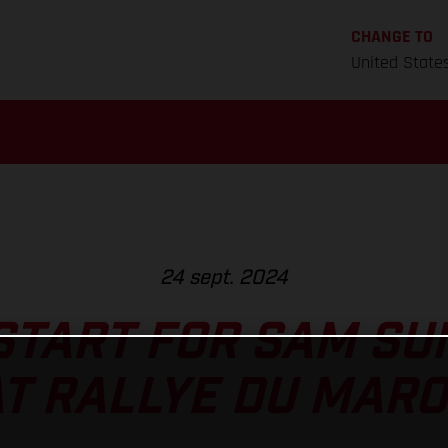
CHANGE TO
United State
24 sept. 2024
 START FOR SAM S
T RALLYE DU MAR