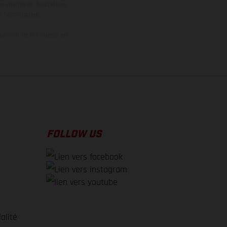
s images et illustrations
on homologuée.
oment de la livraison en
FOLLOW US
alité