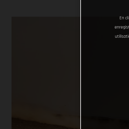
En cl
enregist
utilisa