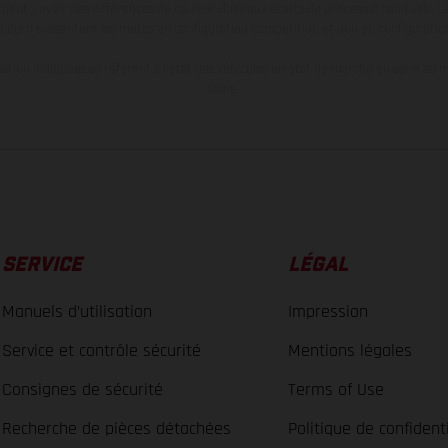
l peut y avoir des différences de couleur dues aux écarts de processus habituels. Le
nduro présentent les motos en configuration compétition et non en configurati
tion indiquées se réfèrent à l'état des véhicules en état de marche en série au m
usine.
SERVICE
LÉGAL
Manuels d’utilisation
Impression
Service et contrôle sécurité
Mentions légales
Consignes de sécurité
Terms of Use
Recherche de pièces détachées
Politique de confidenti