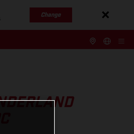
Change
s
UNDERLAND
OC