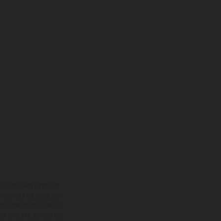
ont équipées d’options
nsions et les poids des
donc faites sous réserve
 à un autre. Dans le cas