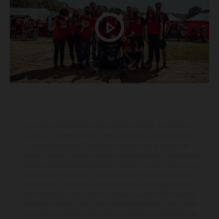
Les motos présentées en photo peuvent différer du modèle de
série sur certains détails et certaines sont équipées d’options
contre supplément. Toutes les indications sur le volume de
livraison, l’aspect, les performances, les dimensions et les poids des
motos ne sont pas contraignantes et peuvent contenir des erreurs
de saisie ou d'impression ; elles sont donc faites sous réserve de
modification. Veuillez tenir compte du fait que les spécifications
des modèles peuvent varier d'un pays à un autre. Dans le cas des
surfaces revêtues, il peut y avoir des différences de couleur dues
aux écarts de processus habituels. Les images et illustrations des