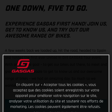
ONE DOWN, FIVE TO GO.
EXPERIENCE GASGAS FIRST HAND! JOIN US,
GET TO KNOW US, AND TRY OUT OUR
AWESOME RANGE OF BIKES.
A few weeks back we loaded up, hit the road, headed to Spain
and hosted the first ever United In Dirt GASGAS Tour event.
With one simple goal – to get our bikes out there, to meet and
great and allow people to get to know us and our awesome
range of bikes – we had an amazing day. So much so we
En cliquant sur « Accepter tous les cookies », vous
wanted to share it with you!
acceptez que des cookies soient enregistrés sur votre
appareil pour améliorer votre navigation sur le site,
analyser votre utilisation du site et soutenir nos efforts de
marketing. Les cookies peuvent également être refusés.