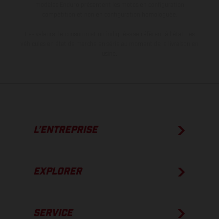
modèles Enduro présentent les motos en configuration
compétition et non en configuration homologuée.
Les valeurs de consommation indiquées se réfèrent à l'état des
véhicules en état de marche en série au moment de la livraison en
usine.
L’ENTREPRISE
EXPLORER
SERVICE