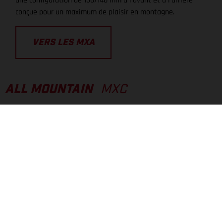
une configuration de 150/140 mm à l’avant et à l’arrière
conçue pour un maximum de plaisir en montagne.
VERS LES MXA
ALL MOUNTAIN
MXC