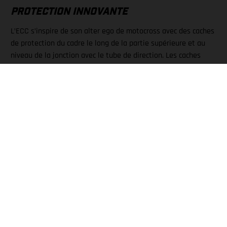
PROTECTION INNOVANTE
L’ECC s’inspire de son alter ego de motocross avec des caches
de protection du cadre le long de la partie supérieure et au
niveau de la jonction avec le tube de direction. Les caches
sont fixés au cadre par un système de bouchon caoutchouc et
peuvent être facilement retirés.