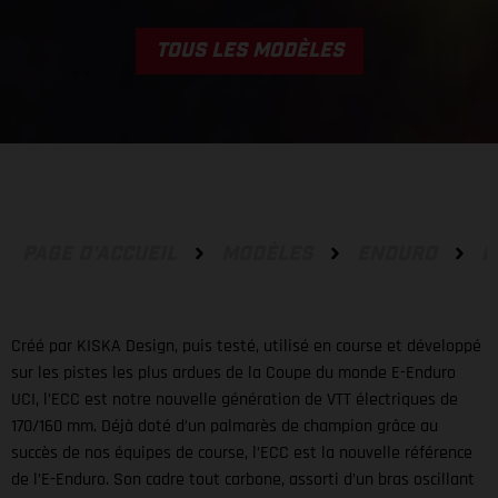
TOUS LES MODÈLES
PAGE D'ACCUEIL
MODÈLES
ENDURO
E
Créé par KISKA Design, puis testé, utilisé en course et développé
sur les pistes les plus ardues de la Coupe du monde E-Enduro
UCI, l’ECC est notre nouvelle génération de VTT électriques de
170/160 mm. Déjà doté d’un palmarès de champion grâce au
succès de nos équipes de course, l’ECC est la nouvelle référence
de l’E-Enduro. Son cadre tout carbone, assorti d’un bras oscillant