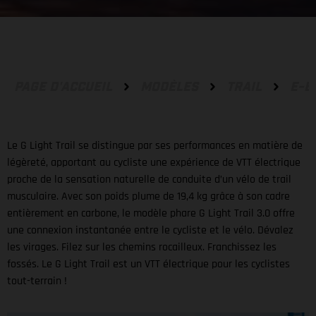
PAGE D'ACCUEIL
MODÈLES
TRAIL
E-B
Le G Light Trail se distingue par ses performances en matière de
légèreté, apportant au cycliste une expérience de VTT électrique
proche de la sensation naturelle de conduite d’un vélo de trail
musculaire. Avec son poids plume de 19,4 kg grâce à son cadre
entièrement en carbone, le modèle phare G Light Trail 3.0 offre
une connexion instantanée entre le cycliste et le vélo. Dévalez
les virages. Filez sur les chemins rocailleux. Franchissez les
fossés. Le G Light Trail est un VTT électrique pour les cyclistes
tout-terrain !