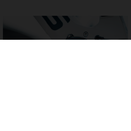
UNE PUISSANCE PLUS LÉGÈRE
Le moteur AIR DRIVE de Yamaha présente une puissance de
250 W et un couple de 50 Nm, pour une assistance au