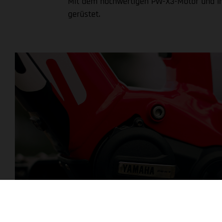
Mit dem hochwertigen PW-X3-Motor und In
gerüstet.