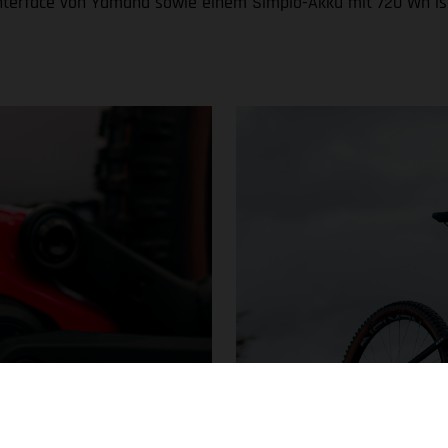
terface von Yamaha sowie einem Simplo-Akku mit 720 Wh is