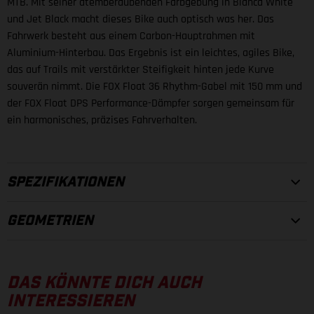
MTB. Mit seiner atemberaubenden Farbgebung in Blanca White
und Jet Black macht dieses Bike auch optisch was her. Das
Fahrwerk besteht aus einem Carbon-Hauptrahmen mit
Aluminium-Hinterbau. Das Ergebnis ist ein leichtes, agiles Bike,
das auf Trails mit verstärkter Steifigkeit hinten jede Kurve
souverän nimmt. Die FOX Float 36 Rhythm-Gabel mit 150 mm und
der FOX Float DPS Performance-Dämpfer sorgen gemeinsam für
ein harmonisches, präzises Fahrverhalten.
SPEZIFIKATIONEN
GEOMETRIEN
RAHMEN
RAHMEN
DAS KÖNNTE DICH AUCH
29", Carbon/Alloy 6061, integrierter Akku, Boost, 150 mm
INTERESSIEREN