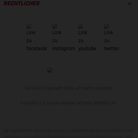
Shimano SM-RT64, 180 mm, Center Lock
RECHTLICHES
BREMSHEBEL
Shimano BL-M4100, Bremshebel einstellbar, 2-Finger
SCHALTWERK
SRAM NX Eagle, 12-S
KASSETTE
SRAM PG-1210, 10-50 T
KETTE
GASGAS Copyright 2026, all rights reserved.
SRAM SX Eagle
GASGAS is a proud member of Bajaj Mobility AG.
KETTENBLATT
SRAM X-Sync Eagle, 34 T
Die abgebildeten Fahrzeuge können in einzelnen Details vom Serienmodell
KURBELARM
abweichen und teilweise Sonderausstattung gegen Mehrpreis zeigen. Alle