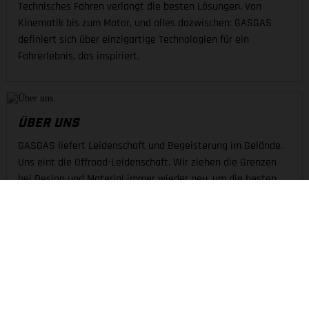
Technisches Fahren verlangt die besten Lösungen. Von
Kinematik bis zum Motor, und alles dazwischen: GASGAS
definiert sich über einzigartige Technologien für ein
Fahrerlebnis, das inspiriert.
ÜBER UNS
GASGAS liefert Leidenschaft und Begeisterung im Gelände.
Uns eint die Offroad-Leidenschaft. Wir ziehen die Grenzen
bei Design und Material immer wieder neu, um die besten
Grundlagen fürs Shredden zu schaffen.
DAS UNTERNEHMEN