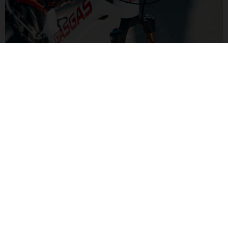
FOX-FEDERUNG
Die speziell für E-Bikes entwickelte Fox Float-Gabel und der
Fox Float-Dämpfer sorgen für perfekte Harmonie. Damit ist
jeder Trail machbar – und ein Vergnügen.
G TRAIL