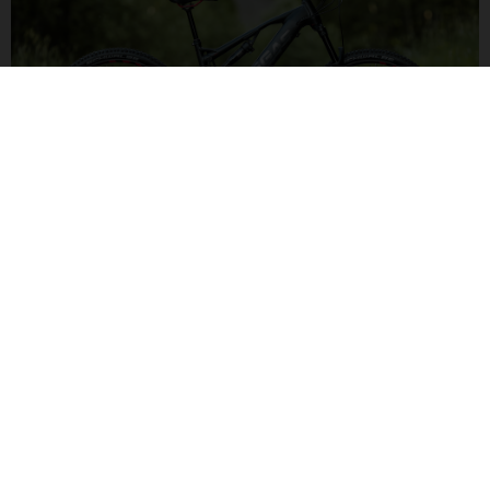
DRAUF UND DRÜBER. GELASSEN ROLLEN.
Die Konfiguration mit 29"-Rädern sorgt dafür, dass dieses
Bike überall rollt. Auch dort, wo es fies wird. Über jedes
Hindernis im Trail. Und 29"-Räder rollen schnell: High Speed
auf dem Trail macht schließlich besonders viel Spaß.
TRA