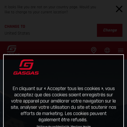
It looks like you are not on your country page. Would you
like to change to your current location?
CHANGE TO
Change
United States
En cliquant sur « Accepter tous les cookies », vous
acceptez que des cookies soient enregistrés sur
votre appareil pour améliorer votre navigation sur le
site, analyser votre utilisation du site et soutenir nos
efforts de marketing. Les cookies peuvent
également être refusés.
Politique de confidentialité
Mentions légales