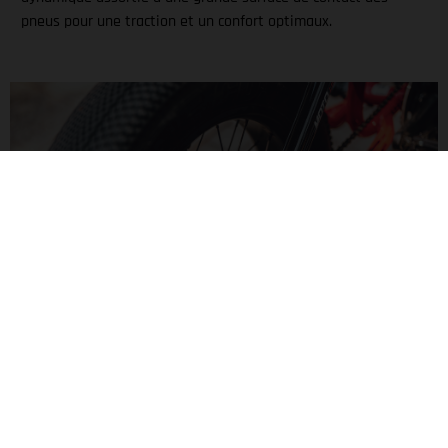
pneus pour une traction et un confort optimaux.
UN PLAISIR MOTORISÉ
Le moteur Bafang H550 dans le moyeu déploie un couple de