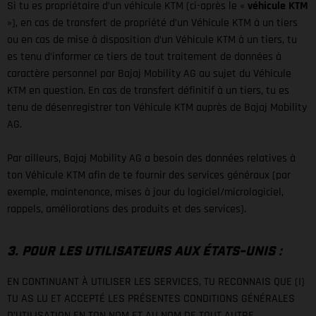
Si tu es propriétaire d’un véhicule KTM (ci-après le «
véhicule KTM
»), en cas de transfert de propriété d’un Véhicule KTM à un tiers
ou en cas de mise à disposition d’un Véhicule KTM à un tiers, tu
es tenu d’informer ce tiers de tout traitement de données à
caractère personnel par Bajaj Mobility AG au sujet du Véhicule
KTM en question. En cas de transfert définitif à un tiers, tu es
tenu de désenregistrer ton Véhicule KTM auprès de Bajaj Mobility
AG.
Par ailleurs, Bajaj Mobility AG a besoin des données relatives à
ton Véhicule KTM afin de te fournir des services généraux (par
exemple, maintenance, mises à jour du logiciel/micrologiciel,
rappels, améliorations des produits et des services).
3. POUR LES UTILISATEURS AUX ÉTATS-UNIS :
EN CONTINUANT À UTILISER LES SERVICES, TU RECONNAIS QUE (I)
TU AS LU ET ACCEPTÉ LES PRÉSENTES CONDITIONS GÉNÉRALES
D’UTILISATION EN TON NOM ET AU NOM DE TOUT AUTRE