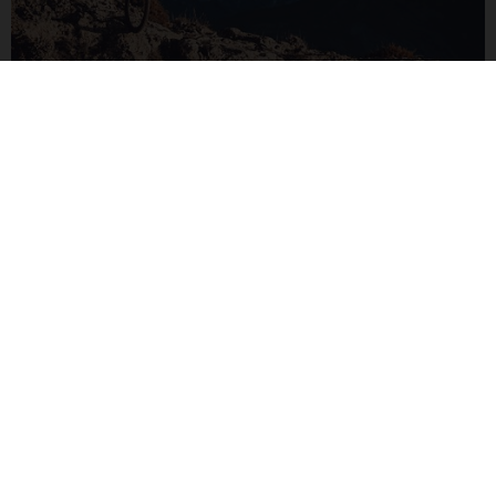
G LIGHT TRAIL
Performances en matière de légèreté et de divertissement.
Ayez la sensation de conduite d’un VTT traditionnel avec
une suspension supplémentaire grâce à la configuration de
150/150 mm.
VERS LES G LIGHT TRAIL