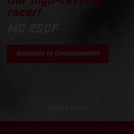
Our high-revving
racer!
MC 250F
BÚSQUEDA DE CONCESIONARIOS
SCROLL DOWN