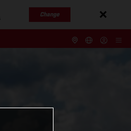
Change
s