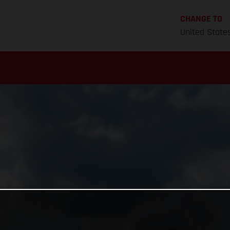
CHANGE TO
United State