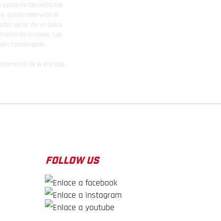
y pesos de los vehículos
vo, queda reservado el
den variar de un país a
ituales del proceso. Las
rsión homologada.
el momento de la entrega
FOLLOW US