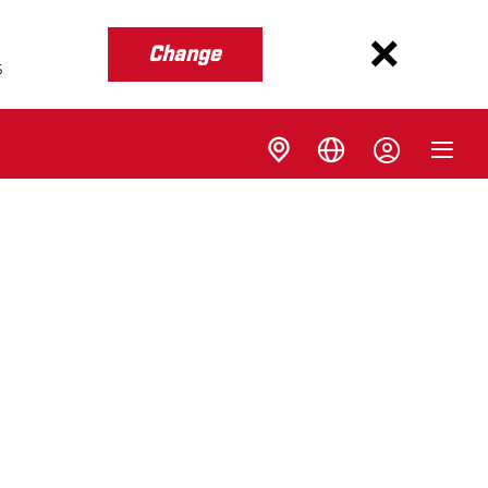
Change
s