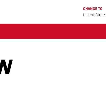
CHANGE TO
United State
N