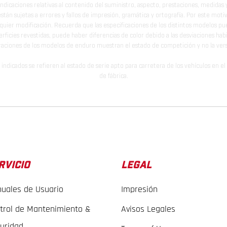
indicaciones relativas al contenido del suministro, aspecto, prestaciones, medidas 
están sujetas a errores y fallos de impresión, gramática y ortografía. Por este moti
lquier modificación. Recuerda que las especificaciones de los distintos modelos pue
erficies revestidas, puede haber diferencias de color debido a las desviaciones hab
raciones de los modelos de enduro muestran el estado de competición y no la ve
indicados se refieren al estado de serie apto para carretera de los vehículos en 
de fábrica.
RVICIO
LEGAL
uales de Usuario
Impresión
trol de Mantenimiento &
Avisos Legales
uridad