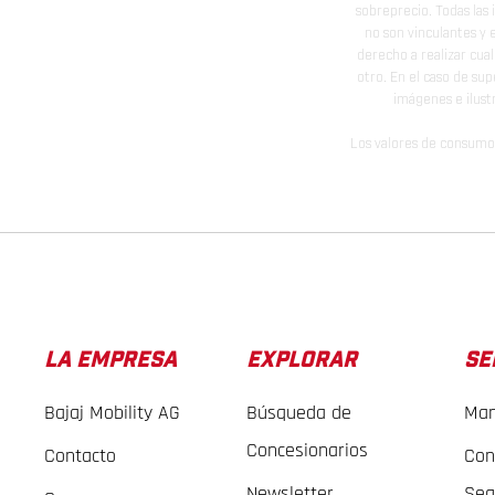
sobreprecio. Todas las 
no son vinculantes y 
derecho a realizar cua
otro. En el caso de sup
imágenes e ilust
Los valores de consumo 
LA EMPRESA
EXPLORAR
SE
Bajaj Mobility AG
Búsqueda de
Man
Concesionarios
Contacto
Con
Newsletter
Seg