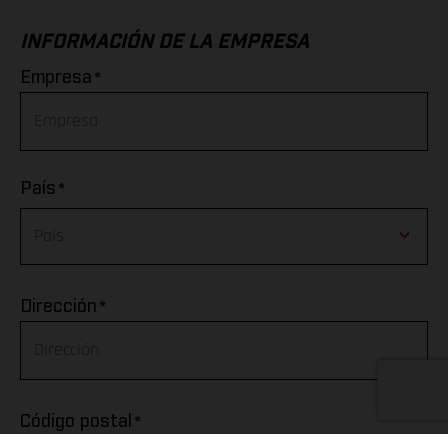
INFORMACIÓN DE LA EMPRESA
*
Empresa
*
País
Afghanistan
*
Dirección
Albania
Algeria
*
Código postal
American Samoa