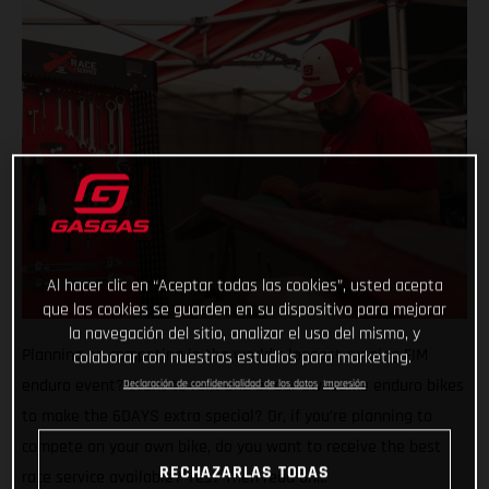
Al hacer clic en “Aceptar todas las cookies”, usted acepta
que las cookies se guarden en su dispositivo para mejorar
la navegación del sitio, analizar el uso del mismo, y
Planning on competing in the world’s longest running FIM
colaborar con nuestros estudios para marketing.
enduro event? Want to rent one of our awesome enduro bikes
Declaración de confidencialidad de los datos
Impresión
to make the 6DAYS extra special? Or, if you’re planning to
compete on your own bike, do you want to receive the best
RECHAZARLAS TODAS
race service available? Yes? Then read on…