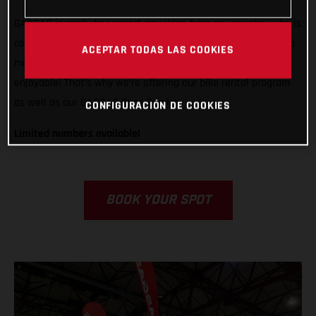
GASGAS is ready to support any rider, from any country, who is
competing in Grandola, Portugal. We want to do all we can to
ACEPTAR TODAS LAS COOKIES
make racing in Italy easier, less stressful, and way more
enjoyable! That’s why we’re offering our bike rental program
as well as our GASGAS Race Service.
CONFIGURACIÓN DE COOKIES
Limited numbers available!
BOOK YOUR SPOT