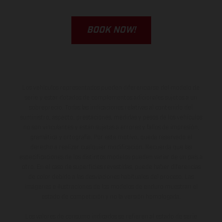
BOOK NOW!
Los vehículos representados pueden diferenciarse del modelo de
serie y estar dotados de complementos adicionales sujetos a un
sobreprecio. Todas las indicaciones relativas al contenido del
suministro, aspecto, prestaciones, medidas y pesos de los vehículos
no son vinculantes y están sujetas a errores y fallos de impresión,
gramática y ortografía. Por este motivo, queda reservado el
derecho a realizar cualquier modificación. Recuerda que las
especificaciones de los distintos modelos pueden variar de un país a
otro. En el caso de superficies revestidas, puede haber diferencias
de color debido a las desviaciones habituales del proceso. Las
imágenes e ilustraciones de los modelos de enduro muestran el
estado de competición y no la versión homologada.
Los valores de consumo indicados se refieren al estado de serie