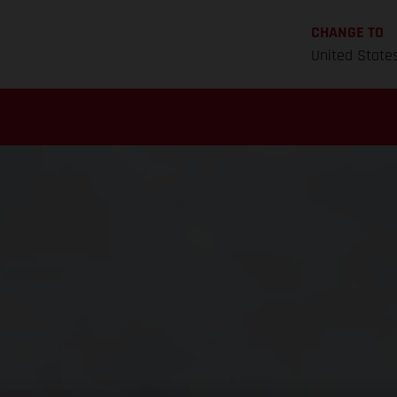
CHANGE TO
United State