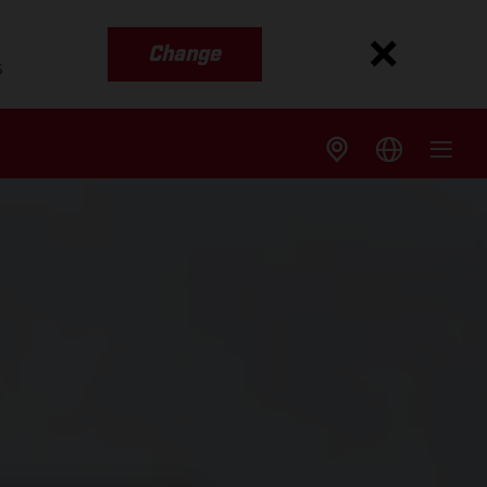
Change
s