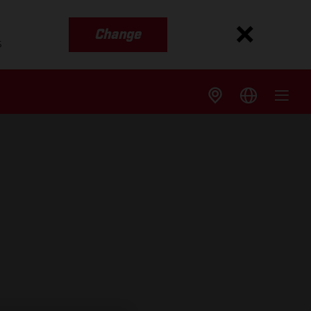
Change
s