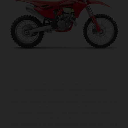
va a encantar.
Los vehículos representados pueden diferenciarse del modelo de
serie y estar dotados de complementos adicionales sujetos a un
sobreprecio. Todas las indicaciones relativas al contenido del
suministro, aspecto, prestaciones, medidas y pesos de los vehículos
no son vinculantes y están sujetas a errores y fallos de impresión,
gramática y ortografía. Por este motivo, queda reservado el
derecho a realizar cualquier modificación. Recuerda que las
especificaciones de los distintos modelos pueden variar de un país a