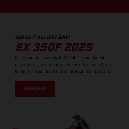
OUR DO IT ALL DIRT BIKE!
EX 350F 2025
Por si aún no lo sabías, la EX 350F es sin duda la
mejor moto cross country del mercado actual. Ofrece
lo mejor a todo aquel que se acerque a ella: potencia
para destrozar la suciedad, ligereza de manejo y
frenos súper potentes, pero es el nuevo chasis el
EXPLORE
que realmente eleva el rendimiento, ya que ahora es
mucho más fácil tomar las curvas. Con un chasis
actualizado vienen unos ajustes de suspensión
revisados, mientras que unas estriberas más
grandes proporcionan un mayor nivel de control. La
EX 350F es tan fácil de pilotar que sabemos que te