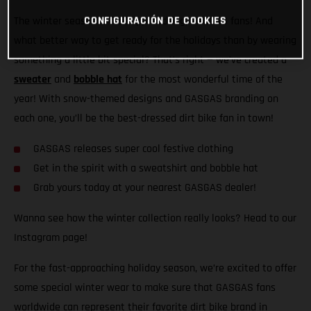
CONFIGURACIÓN DE COOKIES
The winter season is fast approaching, GASGAS fans! And
what better way to get ready for the holidays than by wearing
something a little bit special? That’s right — we’ve created a
sweater
and
bobble hat
for the most wonderful time of the
year! With snow-themed designs and GASGAS branding on
each one, you’ll be the best-dressed dirt bike fan in town!
GASGAS releases super cool festive clothing
Get in the spirit with a sweatshirt and bobble hat
Grab yours today at your nearest GASGAS dealer!
Wanna see how the winter collection really looks? Head to our
Instagram page!
For the fast-approaching holiday season, we’re excited to offer
some special winter wear to make sure that GASGAS fans
worldwide can represent their favorite dirt bike brand in