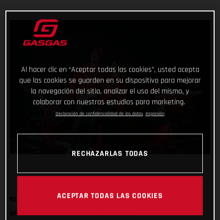
Al hacer clic en “Aceptar todas las cookies”, usted acepta
que las cookies se guarden en su dispositivo para mejorar
la navegación del sitio, analizar el uso del mismo, y
colaborar con nuestros estudios para marketing.
Declaración de confidencialidad de los datos
Impresión
RECHAZARLAS TODAS
ACEPTAR TODAS LAS COOKIES
ROCK OUR FESTIVE SWEATSHIRT AND BOBBLE HAT THIS
WINTER FOR MAXIMUM STYLE POINTS