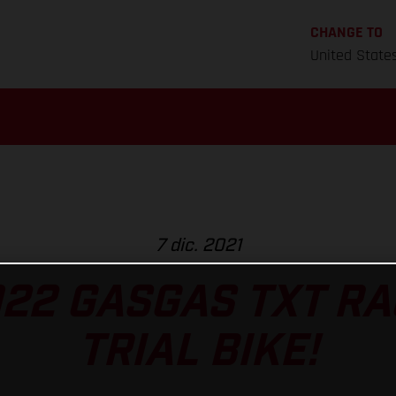
CHANGE TO
United State
7 dic. 2021
022 GASGAS TXT RA
TRIAL BIKE!