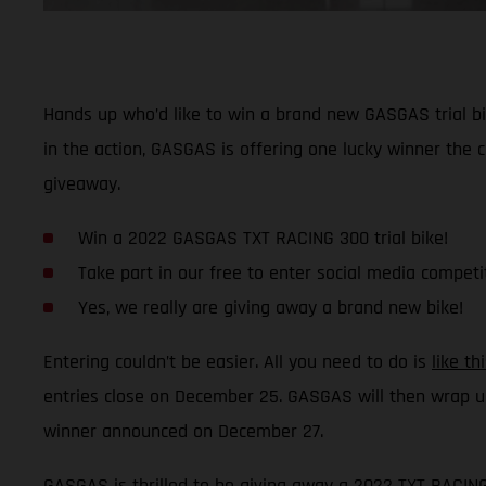
Hands up who’d like to win a brand new GASGAS trial bi
in the action, GASGAS is offering one lucky winner the
giveaway.
Win a 2022 GASGAS TXT RACING 300 trial bike!
Take part in our free to enter social media competi
Yes, we really are giving away a brand new bike!
Entering couldn’t be easier. All you need to do is
like t
entries close on December 25. GASGAS will then wrap u
winner announced on December 27.
GASGAS is thrilled to be giving away a 2022 TXT RACING 