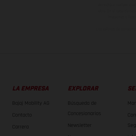
derecho a realizar cua
otro. En el caso de sup
imágenes e ilust
Los valores de consumo 
LA EMPRESA
EXPLORAR
SE
Bajaj Mobility AG
Búsqueda de
Man
Concesionarios
Contacto
Con
Newsletter
Seg
Carrera