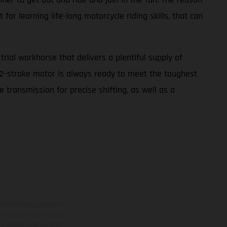
for learning life-long motorcycle riding skills, that can
ial workhorse that delivers a plentiful supply of
cc 2-stroke motor is always ready to meet the toughest
 transmission for precise shifting, as well as a
adicionales sujetos a un
y pesos de los vehículos
vo, queda reservado el