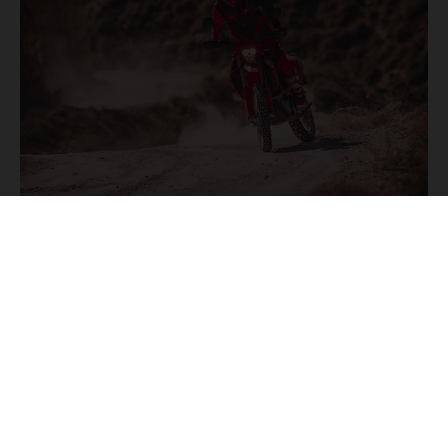
ados pueden diferenciarse del modelo de serie y estar dotados de complementos 
indicaciones relativas al contenido del suministro, aspecto, prestaciones, medidas 
están sujetas a errores y fallos de impresión, gramática y ortografía. Por este moti
lquier modificación. Recuerda que las especificaciones de los distintos modelos pue
erficies revestidas, puede haber diferencias de color debido a las desviaciones hab