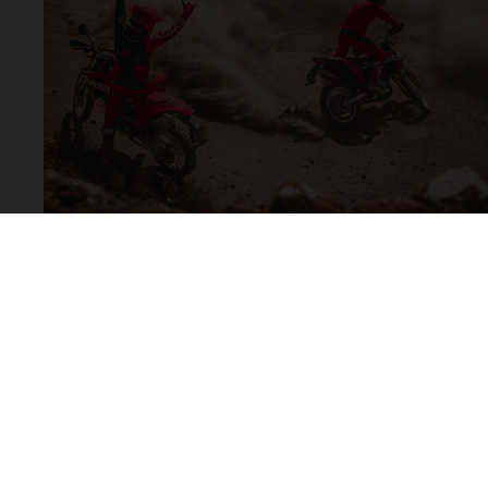
Los vehículos represent
sobreprecio. Todas las 
no son vinculantes y 
derecho a realizar cua
otro. En el caso de sup