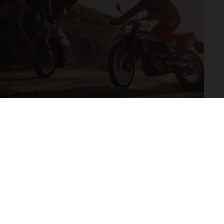
adicionales sujetos a un
y pesos de los vehículos
vo, queda reservado el
den variar de un país a
ituales del proceso. Las