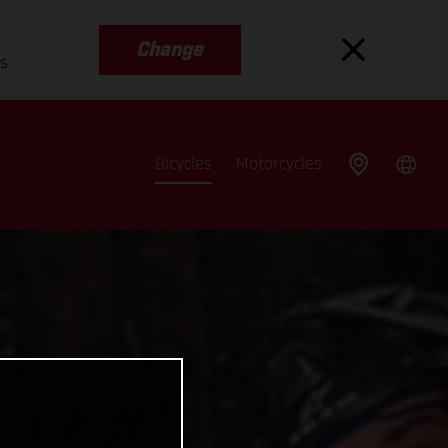
Change
es
Bicycles
Motorcycles