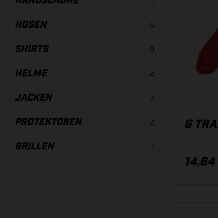
HANDSCHUHE
1
HOSEN
5
SHIRTS
9
HELME
4
JACKEN
4
PROTEKTOREN
4
G TRA
BRILLEN
1
14,64