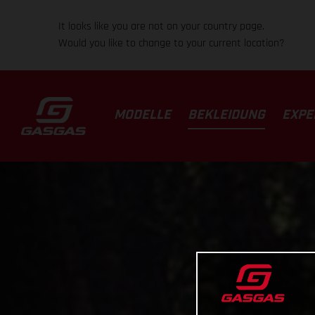
It looks like you are not on your country page.
Would you like to change to your current location?
MODELLE
BEKLEIDUNG
EXPE