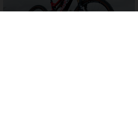
ALL-MOUNTAIN-FEDERUNG
Mit leistungsfähiger Federung in 150/140-mm-Konfiguration
steht dein Bike für eine große Trail-Bandbreite bereit:
Fahrspaß unter allen Bedingungen!
MXA