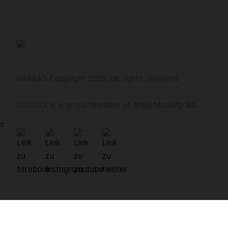
REIFEN
Schwalbe Nobby Nic, Evolution, 62-622, 29 x 2.4,
Tubeless Ready
GASGAS Copyright 2026, all rights reserved.
GASGAS is a proud member of Bajaj Mobility AG.
n
LENKER
GASGAS Riser 35 mm, 780 mm, Sweep: 9 °, Rise: 20
mm
SATTELSTÜTZE
GASGAS, 31,6 mm, Dropper Post