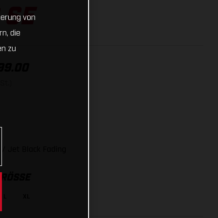
 SE
cherung von
n, die
en zu
99.00
St.)
/ Jet Black Fading
RÖSSE
L
XL