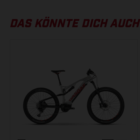
29", Carbon/Alloy 6061, integrierter Akku, Boost, 150
mm
DAS KÖNNTE DICH AUCH
BREMSEN UND SCHALTUNG
MOTOR
Yamaha PW-ST, 250 W, 70 Nm
BEDIENEINHEIT
im Display integriert
BREMSSCHEIBE VORNE