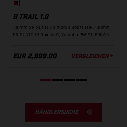
(J) Tretlagerhöhe
346 mm
Shimano BR-MT420, 4-Kolben, Hydraulische
Scheibenbremse
G TRAIL 1.0
(K) Gabelvorbiegung
44 mm
130mm SR SUNTOUR XCR34 Boost LOR, 130mm
(L) Stack
642 mm
SCHALTWERK
SR SUNTOUR Raidon R, Yamaha PW-ST, 500Wh
(M) Reach
447 mm
SRAM NX Eagle, 12-S
EUR 2,999.00
(N) Vorbaulänge
35 mm
VERGLEICHEN
KETTENBLATT
(O) Kurbellänge
165 mm
SRAM X-Sync Eagle, 34 T
HÄNDLERSUCHE