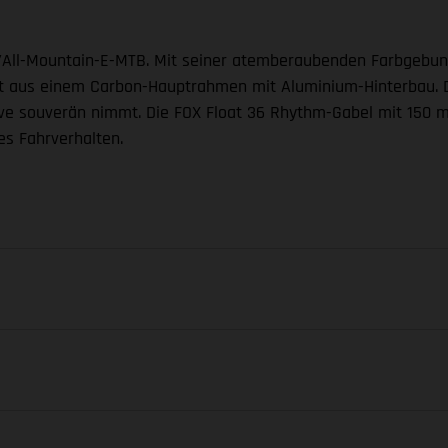
l/All-Mountain-E-MTB. Mit seiner atemberaubenden Farbgebun
t aus einem Carbon-Hauptrahmen mit Aluminium-Hinterbau. Das 
 Kurve souverän nimmt. Die FOX Float 36 Rhythm-Gabel mit 15
es Fahrverhalten.
GABEL