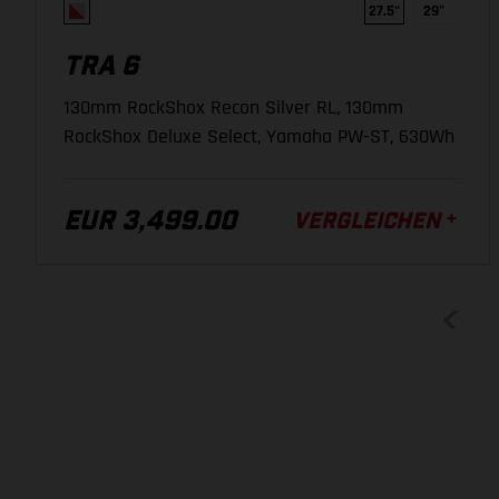
27.5“
29"
Shimano SM-RT64, 203 mm, Center Lock
TRA 6
130mm RockShox Recon Silver RL, 130mm
BREMSHEBEL
RockShox Deluxe Select, Yamaha PW-ST, 630Wh
Shimano BL-M4100, Bremshebel einstellbar, 2-Finger
EUR 3,499.00
VERGLEICHEN
KETTE
SRAM SX Eagle
SCHALTHEBEL
SRAM GX Eagle, Single Click
LAUFRÄDER