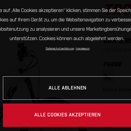
TRC
 auf „Alle Cookies akzeptieren“ klicken, stimmen Sie der Spei
kies auf Ihrem Gerät zu, um die Websitenavigation zu verbesser
bsitenutzung zu analysieren und unsere Marketingbemühung
unterstützen. Cookies können auch abgelehnt werden.
EUR 3,9
UVP (inkl. Mw
Datenschutzerklärung
Impressum
FARBE
ALLE ABLEHNEN
Blanca White
RAHMENG
ALLE COOKIES AKZEPTIEREN
S
M