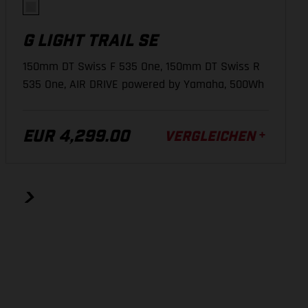
346 mm
346 mm
346 mm
Shimano SM-RT64, 180 mm, Center Lock
G LIGHT TRAIL SE
44 mm
44 mm
44 mm
150mm DT Swiss F 535 One, 150mm DT Swiss R
642 mm
647 mm
656 mm
KASSETTE
535 One, AIR DRIVE powered by Yamaha, 500Wh
462 mm
486 mm
508 mm
SRAM PG-1210, 10-50 T
EUR 4,299.00
35 mm
35 mm
35 mm
VERGLEICHEN
KURBELARM
165 mm
165 mm
165 mm
GASGAS EC40, Aluminium geschmiedet, JIS