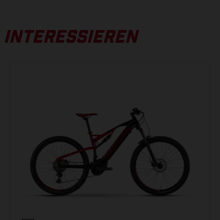
FOX Float 36 Rhythm, Grip, Luft, 150 mm, tapered
S
 INTERESSIEREN
(A) Oberrohrlänge
590 mm
(B) Sitzrohrlänge
410 mm
(C) Sitzrohrwinkel
74 °
AKKU
(D) Steuerrohrlänge
125 mm
Simplo, 630 Wh, 36 V
(E) Steuerrohrwinkel
65.5 °
DISPLAY
(F) Kettenstrebenlänge
475 mm
Yamaha Display A, LCD-Display, Micro-USB
(G) Radstand
1250 m
(I) Tretlagerabsenkung
28 mm
HINTERRADBREMSE