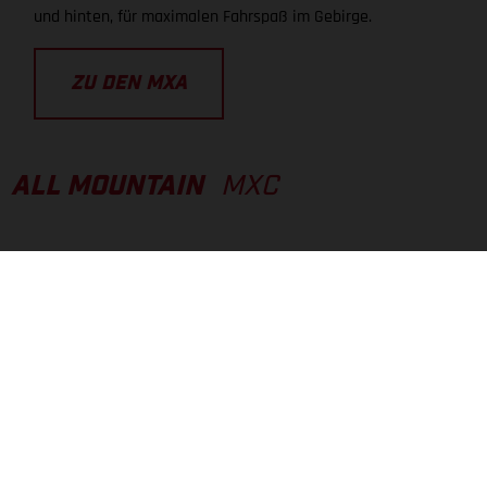
und hinten, für maximalen Fahrspaß im Gebirge.
ZU DEN MXA
ALL MOUNTAIN
MXC