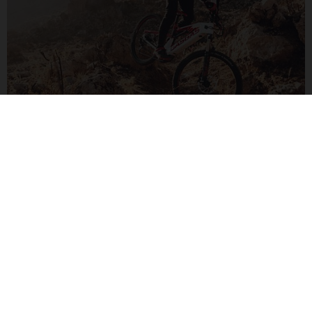
G TRAIL
Fahre Trails. Erklimme Berge. Effizient und mit hohem
Spaßfaktor. Leichter Carbonrahmen mit 150/150-mm-
Federung.
ZU DEN G TRAIL