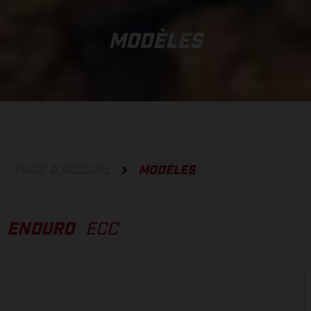
MODÈLES
PAGE D'ACCUEIL
MODÈLES
ENDURO
ECC