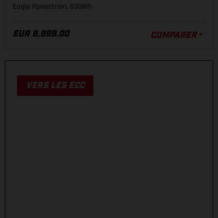
Eagle Powertrain, 630Wh
ECC
EUR 8,999.00
COMPARER
UNE PLATEFORME D’ENDURO EN CARBONE
DE COMPÉTITION CONÇUE POUR LA
VITESSE.
VERS LES ECC