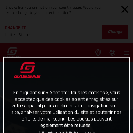
It looks like you are not on your country page. Would you
like to change to your current location?
CHANGE TO
Change
United States
En cliquant sur « Accepter tous les cookies », vous
acceptez que des cookies soient enregistrés sur
votre appareil pour améliorer votre navigation sur le
site, analyser votre utilisation du site et soutenir nos
efforts de marketing. Les cookies peuvent
également être refusés.
Politique de confidentialité
Mentions légales