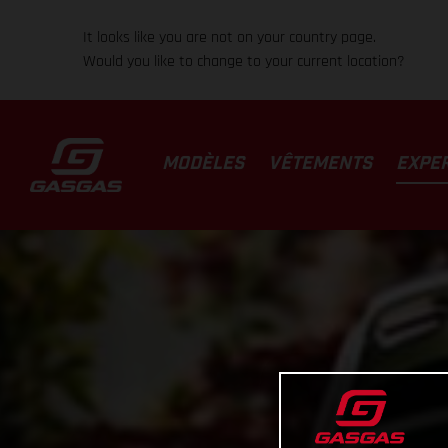
It looks like you are not on your country page.
Would you like to change to your current location?
MODÈLES
VÊTEMENTS
EXPE