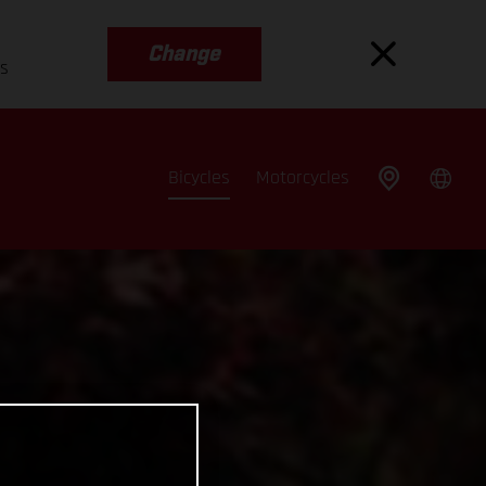
Change
es
Bicycles
Motorcycles