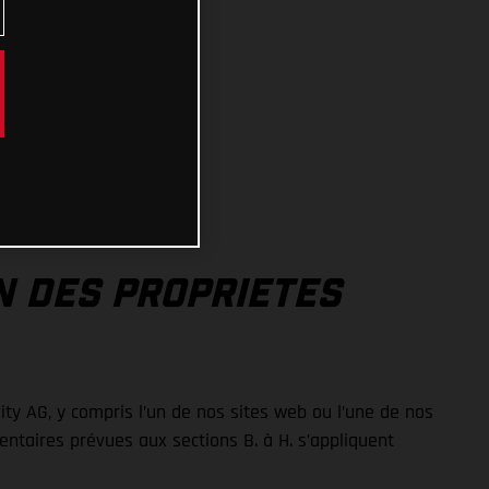
N DES PROPRIETES
ty AG, y compris l’un de nos sites web ou l’une de nos
entaires prévues aux sections B. à H. s’appliquent