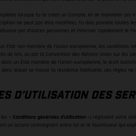
mplètes lorsque tu te crées un Compte, et de maintenir ces i
inscription ne peut pas être modifiée). Tu dois prendre toutes
n abusive par d’autres personnes et informer rapidement le Fou
un État non membre de l’Union européenne, les conditions relat
lits de lois, ou par la Convention des Nations Unies sur les c
e dans un État membre de l’Union européenne, le droit autrichi
t dans lequel se trouve ta résidence habituelle, ces règles ne 
S D’UTILISATION DES SER
 les «
Conditions générales d’utilisation
») régissent votre uti
ent un accord contraignant entre toi et le fournisseur qui exp