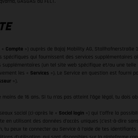
qvarna, GASGAS ou FELT.
PTE
e «
Compte
») auprès de Bajaj Mobility AG, Stallhofnerstraße 3
s spécifiques qui fournissent des services supplémentaires a
s supplémentaires (un tel site web spécifique et/ou une telle a
tivement les «
Services
»). Le Service en question est fourni pa
sseur
»).
oins de 16 ans. Si tu n’as pas atteint l’âge légal, tu dois ob
seaux social (ci-après le «
Social login
») qui t’offre la possib
te en utilisant des données d’accès uniques (c’est-à-dire san
gin, tu peux te connecter au Service à l’aide de tes identifian
itions d’utilisation, qui sont disponibles sur la plateforme 