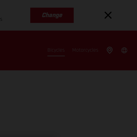
Change
es
Bicycles
Motorcycles