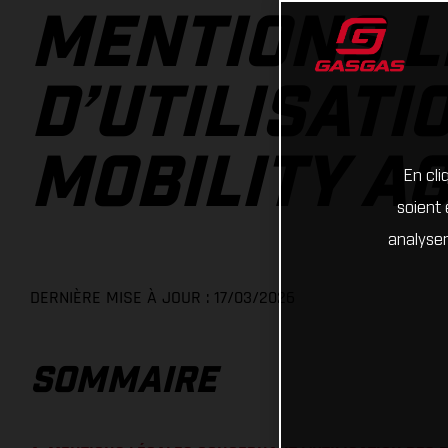
MENTIONS L
D’UTILISATI
MOBILITY A
En cli
soient 
analyser
DERNIÈRE MISE À JOUR : 17/03/2026
SOMMAIRE