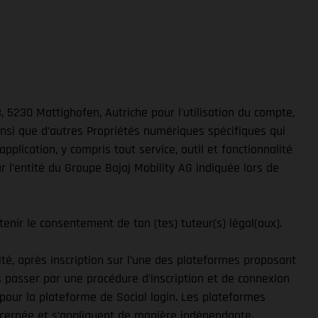
, 5230 Mattighofen, Autriche pour l'utilisation du compte,
insi que d’autres Propriétés numériques spécifiques qui
pplication, y compris tout service, outil et fonctionnalité
r l’entité du Groupe Bajaj Mobility AG indiquée lors de
tenir le consentement de ton (tes) tuteur(s) légal(aux).
ilité, après inscription sur l’une des plateformes proposant
s passer par une procédure d’inscription et de connexion
ts pour la plateforme de Social login. Les plateformes
concernée et s’appliquent de manière indépendante.