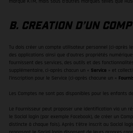
marque KTM, mais sous d’autres marques telles que Hus
B. CREATION D’UN COM
Tu dois créer un compte utilisateur personnel (ci-après l
des applications ainsi que d'autres propriétés numérique
fournissent des services, des outils et des fonctionnalité
supplémentaire, ci-après chacun un «
Service
» et collec
l’inscription pour le Service (ci-après chacune un «
Fourni
Les Comptes ne sont pas disponibles pour les enfants de m
Le Fournisseur peut proposer une identification via un ré
le Social login (par exemple Facebook), de créer un Comp
distincte à chaque fois). Après t’être inscrit au Social lo
proposant le Social login disposent de leurs propres cond