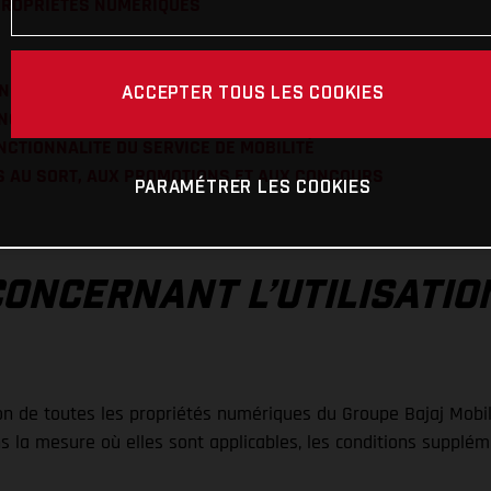
 PROPRIETES NUMERIQUES
FONCTIONNALITE DE COUREUR
ACCEPTER TOUS LES COOKIES
ONCTIONNALITE DE NAVIGATION
ONCTIONNALITE DU SERVICE DE MOBILITÉ
ES AU SORT, AUX PROMOTIONS ET AUX CONCOURS
PARAMÉTRER LES COOKIES
CONCERNANT L’UTILISATIO
n de toutes les propriétés numériques du Groupe Bajaj Mobili
s la mesure où elles sont applicables, les conditions supplém