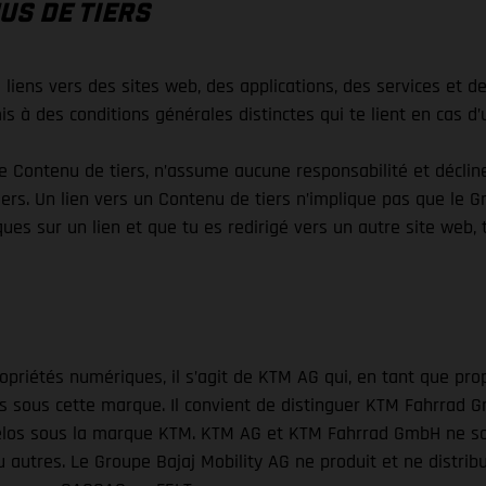
US DE TIERS
liens vers des sites web, des applications, des services et d
s à des conditions générales distinctes qui te lient en cas d’u
le Contenu de tiers, n’assume aucune responsabilité et décli
iers. Un lien vers un Contenu de tiers n’implique pas que le G
ques sur un lien et que tu es redirigé vers un autre site web, t
opriétés numériques, il s’agit de KTM AG qui, en tant que pro
sous cette marque. Il convient de distinguer KTM Fahrrad GmbH
los sous la marque KTM. KTM AG et KTM Fahrrad GmbH ne sont ni
u autres. Le Groupe Bajaj Mobility AG ne produit et ne distrib