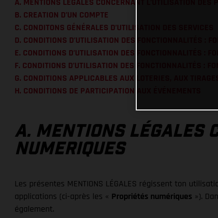
A. MENTIONS LÉGALES CONCERNANT L’UTILISATION DES
B. CREATION D’UN COMPTE
C. CONDITONS GÉNÉRALES D’UTILISATION DES SERVICES
D. CONDITIONS D’UTILISATION DES FONCTIONNALITÉS : 
E. CONDITIONS D’UTILISATION DES FONCTIONNALITÉS : F
F. CONDITIONS D’UTILISATION DES FONCTIONNALITÉS : F
G. CONDITIONS APPLICABLES AUX LOTERIES, AUX TIRAG
H. CONDITIONS DE PARTICIPATION AUX ÉVÉNEMENTS
A. MENTIONS LÉGALES 
NUMERIQUES
Les présentes MENTIONS LÉGALES régissent ton utilisatio
applications (ci-après les «
Propriétés numériques
»). Dan
également.